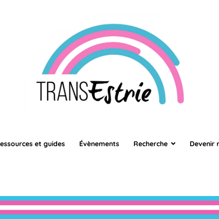
TransEstrie
TransEstrie
essources et guides
Évènements
Recherche
Devenir