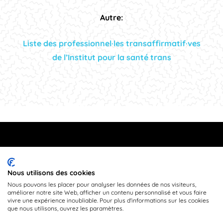
Autre:
Liste des professionnel·les transaffirmatif·ves
de l’Institut pour la santé trans
©
2024 TransEstrie tous droits réservés
|
Politique de
Nous utilisons des cookies
confidentialité
Nous pouvons les placer pour analyser les données de nos visiteurs,
améliorer notre site Web, afficher un contenu personnalisé et vous faire
vivre une expérience inoubliable. Pour plus d'informations sur les cookies
Facebook
Instagram
que nous utilisons, ouvrez les paramètres.