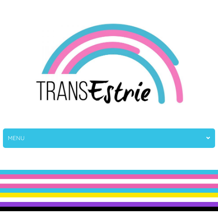
TransEstrie
TransEstrie
MENU