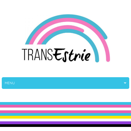
TransEstrie
TransEstrie
MENU