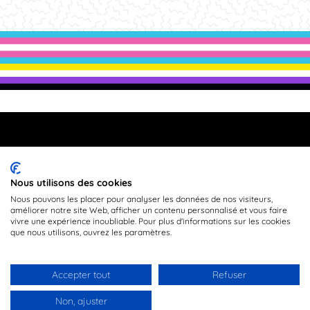
©
2024 TransEstrie tous droits réservés
|
Politique de
Nous utilisons des cookies
confidentialité
Nous pouvons les placer pour analyser les données de nos visiteurs,
améliorer notre site Web, afficher un contenu personnalisé et vous faire
vivre une expérience inoubliable. Pour plus d'informations sur les cookies
Facebook
Instagram
que nous utilisons, ouvrez les paramètres.
Guide de transition médicale
Accepter tout
Refuser
Non, ajuster