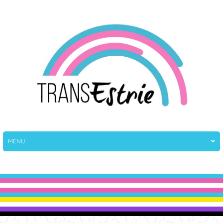
TransEstrie
TransEstrie
MENU