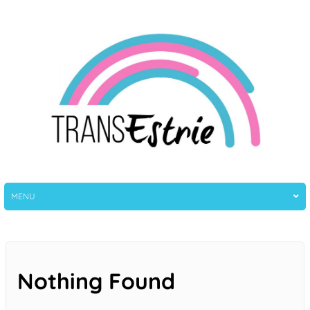
TransEstrie
TransEstrie
MENU
Nothing Found